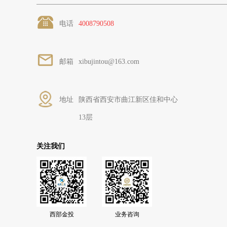
电话
4008790508
邮箱
xibujintou@163.com
地址
陕西省西安市曲江新区佳和中心
13层
关注我们
西部金投
业务咨询