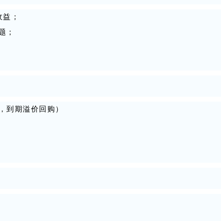
收益；
题；
理，到期溢价回购）