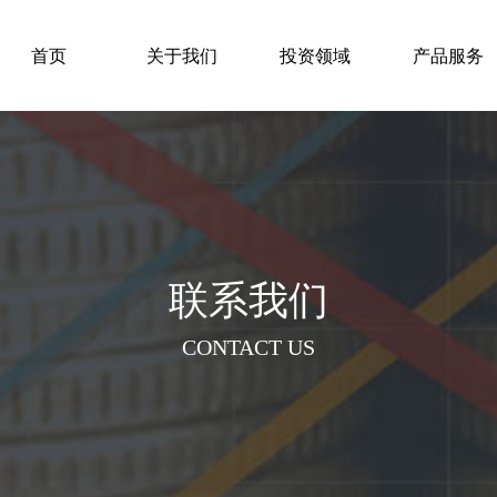
首页
关于我们
投资领域
产品服务
联系我们
CONTACT US