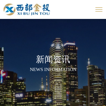
新闻资讯
NEWS INFORMATION