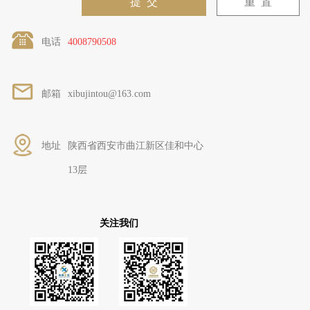
电话
4008790508
邮箱
xibujintou@163.com
地址
陕西省西安市曲江新区佳和中心
13层
关注我们