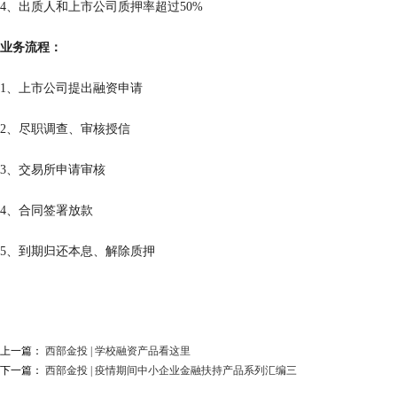
4、出质人和上市公司质押率超过50%
业务流程：
1、上市公司提出融资申请
2、尽职调查、审核授信
3、交易所申请审核
4、合同签署放款
5、到期归还本息、解除质押
上一篇：
西部金投 | 学校融资产品看这里
下一篇：
西部金投 | 疫情期间中小企业金融扶持产品系列汇编三